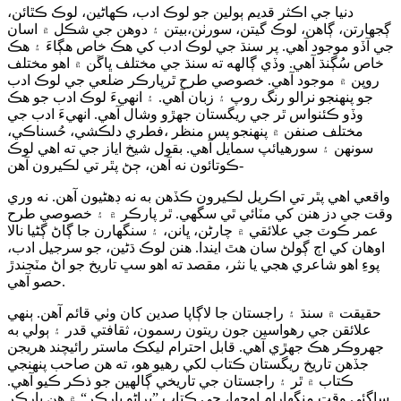
دنيا جي اڪثر قديم ٻولين جو لوڪ ادب، ڪهاڻين، لوڪ ڪٿائن،
ڳجهارتن، ڳاهن، لوڪ گيتن، سورٺن،بيتن ۽ دوهن جي شڪل ۾ اسان
جي آڏو موجود آهي. پر سنڌ جي لوڪ ادب کي هڪ خاص هڳاءَ ۽ هڪ
خاص سُڳنڌ آهي. وڏي ڳالهه ته سنڌ جي مختلف ڀاڱن ۾ اهو مختلف
روپن ۾ موجود آهي. خصوصي طرح ٿرپارڪر ضلعي جي لوڪ ادب
جو پنهنجو نرالو رنگ روپ ۽ زبان آهي. ۽ انهيءَ لوڪ ادب جو هڪ
وڏو ڪئنواس ٿر جي ريگستان جهڙو وشال آهي. انهيءَ ادب جي
مختلف صنفن ۾ پنهنجو پس منظر ،فطري دلڪشي، حُسناڪي،
سونهن ۽ سورهيائپ سمايل آهي. بقول شيخ اياز جي ته اهي لوڪ
ڪوتائون نه آهن، ڄڻ پٿر تي لڪيرون آهن-
واقعي اهي پٿر تي اڪريل لڪيرون ڪڏهن به نه ڊهڻيون آهن. نه وري
وقت جي دز هنن کي مٽائي ٿي سگهي. ٿر پارڪر ۾ ۽ خصوصي طرح
عمر ڪوٽ جي علائقي ۾ چارڻن، ڀانن، ۽ سنگهارن جا ڳاڻ ڳڻيا نالا
اوهان کي اڄ ڳولڻ سان هٿ ايندا. هنن لوڪ ڌڻين، جو سرجيل ادب،
پوءِ اهو شاعري هجي يا نثر، مقصد ته اهو سڀ تاريخ جو اڻ مٽجندڙ
حصو آهي.
حقيقت ۾ سنڌ ۽ راجستان جا لاڳاپا صدين کان وٺي قائم آهن. ٻنهي
علائقن جي رهواسين جون ريتون رسمون، ثقافتي قدر ۽ ٻولي به
جهروڪر هڪ جهڙي آهي. قابل احترام ليکڪ ماستر رائيچند هريجن
جڏهن تاريخ ريگستان ڪتاب لکي رهيو هو، ته هن صاحب پنهنجي
ڪتاب ۾ ٿر ۽ راجستان جي تاريخي ڳالهين جو ذڪر ڪيو آهي.
ساڳئي وقت منگهارام اوجها، جي ڪتاب ”پراڻو پارڪر“ ۾ هن پارڪر