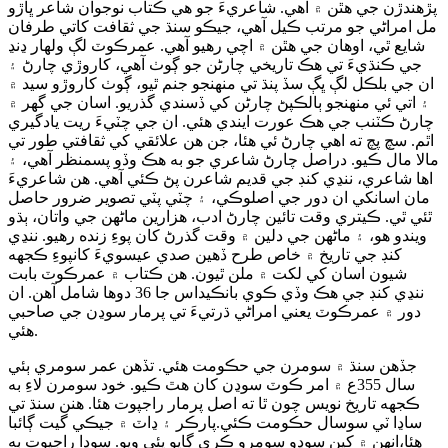
پڙهندڙن جي هٿن ۾ آهي. شاعريءَ جو هي ڪتاب نوجوان شاعر ڀاڙو
مل امراڻي جو مرتب ڪيل آهي، جيڪو سنڌ جي ثقافت کاتي طرفان
شايع ٿي، اوهان جي هٿن ۾ اچي رهيو آهي. عمرڪوٽ لڳ ولهار ڍنڍ
جي ڪنڌيءَ تي هڪ تاريخي چارڻن جو ڳوٺ آهي، کاروڙي چارڻ ۽
ان جي بلڪل لڳ ڀڳ سڏ پنڌ تي منهنجو جنم ٿيو، ڳوٺ کاروڙو سيد ۾
۽ اتي ئي منهنجو ٻالڪپڻ چارڻن کي ڏسندي گذريو. اسان جي گهر ۾
چارڻ ڪٽنب جي هڪ عورت ايندي هئي. ان جي چٽيءَ ريت يادگيري
اٿم. سچ پچ ته اهي چارڻ ئي هئا، جن هن علائقي کي ثقافتي طور تي
مالا مال ڪيو. دراصل چارڻ شاعري جو به هڪ وڏو پسمنظر آهي، ۽
اها شاعري، ننڍي کنڊ جي قديم شاعرن پڻ ڪئي آهي. هن شاعريءَ
مان اسانکي ان دور جي اصلوڪي، ۽ چٽي پٽي تصوير ضرور حاصل
ٿئي ٿي. ڪيتري وقت تائين چارڻ ادب، هزارين ماڻهن جي واتان، ٻڌو
ويندو هو، ۽ ماڻهن جي دلين ۾ وقت گذرڻ کان پوءِ زنده رهيو. ننڍي
کنڊ جي تاريخ ۾ خاص طرح ڏهين صدي عيسويءَ کانپوءِ ڪجھه
شيون اسان کي لکت ۾ ملن ٿيون. هن ڪتاب ۾ عمرڪوٽ بابت
ننڍي کنڊ جي هڪ وڏي ڪوي بانڪيداس جا 36 دوها شامل آهن. ان
دور ۾ عمرڪوٽ يعني امراڻي ڌرتيءَ تي پرمار سوڍن جي صاحبي
هئي.
جڏهن سنڌ ۾ سومرن جي حڪومت هئي. تڏهن عمر سومري ٻئي
سال 355ع ۾ امر ڪوٽ سوڍن کان هٿ ڪيو. خود سومرن لاءِ به
ڪجهه تاريخ نويس چون ٿا ته اصل پرمار راجپوت هئا. هنن سنڌ تي
ساڍا ٽي سوسال حڪومت ڪئي.پارڪر ۽ ڍاٽ ۾ جيڪي گيت ڳائبا
هئا،انهن ۾ کين سوڍو سومرو ڪري ڳايو پئي ويو. سوڍا راجپوت به