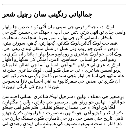
جمالياتي رنگيني سان رچيل شعر
لوڪ ادب جيڪو ڌرتي جي سيني مان ڦُٽي ٿو ۽ صدين جا ولهار
واسي ڇڏي ٿو. انهي ڌرتي ڌڻين جي ادب ۾ جهنگ جي حسين گلن جي
هُٻڪار ، انساني گُڻن جي بهار ، سور ويرتا، شجاعت ، سخاوت
،فصاحت لوڪ آکاڻين،لوڪ ڪٿائن، ڳجهارتن، ڳاهن، سورٺن بيتن،
دوهن ۽ گيتن جو روپ وٺي نسل در نسل منتقل ٿيندي رهي آهي.
لوڪ ادب جو لوڪ شاعري وارو پاسو سدا بهار ۽ پائدار ان ڪري به
رهيو آهي جو انساني احساسن، اُڌمن، اُمنگن کي سگهارو اظھار
لوڪ شاعري ئي فراهم ڪيو آهي .انساني آتما جي آشائن اطمينان
ڀريو آسيس شاعري ۾ ئي حاصل ڪيو آھي . لوڪ شاعري جيئن ته
عام ماڻھو جي آتما جو آواز بڻجي سندس ڏُکندڙ رڳ تي هٿ رکيو آهي
ان ڪري ئي صدين جي سفرکانپوءِ به اهي احساس تازا محسوس
ٿين ٿا ۽ روح کي تازگي ارپين ٿا.
برِصغير جي مختلف ٻولين ۾سرجيل لوڪ شاعري انساني احساسن
جو اثاثو ۽ اتهاس جو ورثو آهي . برِصغير جي چارڻن ، ڀاٽن ۽ مڱڻھارن
لڪا ڀڻن لوڪ ۾ جي مصداق جيڪو تخليقي ڪم ڪيو آهي جيڪو
ڪوتا_ کيتر کيڙيو آهي اهو ڪنهن به صورت ۾ فراموش ڪرڻ جھڙو
ناهي. تاريخ جتي سمن جي دور جي نامياري ڪوي سمنگ چارڻ جي
ڏھ ڏاتار ۽ ست سورهيه تصنيف کي هميشه مان ڏيندي رهندي،اتي