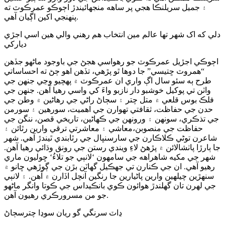
۽ جميل سريلنڪا هجي پر ساهه منجهائيندڙ اڄوڪو عمرڪوٽ ته
پنهنجي اکين اڳيان آهي.
دلي که اک شهر تها عالم مين انتخاب هم رهني والي هين اسي اجڙي
ديارکي
اڄوڪي اجڙيل عمرڪوٽ جو رهواسي هجڻ جي باوجود ماڻهو جڏهن
“همروٽ ڇتيسي” جا دوها ٿو پڙهي، تڏهن اهو ڄڻ ته احساساتي
طرح ٻه سئو سال اڳ واري ان عمرڪوٽ ۾ پهچيو وڃي جنهن جي
واٽن تي پوکيل خوشبو دار نازبو واءَ کي واسي رهيا آهن. جنهن جي
فلڪ بوس قلعي ۾ متل چتر ۽ سڄاڻ راڻي جي رهاڻين ۾ وطن جي
حدن جي حفاظت، ثقافتي تهوارن جي اهميت، سورهين ۽ سورمن
جي تذڪري، سونهن ۽ ورونهن جي ڪهاڻين، تاريخي قصن، ننگن جي
حفاظت جي منصوبن،معاشي ۽ معاشرتي ترقي وارين رٿائن ۽
شاعرن توڻي ڪلاڪارن جي سارسنڀال جي رٿابندي ٿيندڙ آهي. شهر
جا ٻارڙا پاٺشالائن ۾ پڙهڻ لاءِ ويندي رستن جي رونق وڌائي رهيا آهن.
شهر جي مکيه شاهراهه جي سامهون ‘لانٻي جو تلاءُ‘ ڇوليون ماري
رهيو آهي. ان جي ڪنارن تي جهڪيل گهاٽن بڙن جي ڳوڙهي ڇانو ۾
سنهڙين چيلهين وارين پاڻيارين جا رنگين آنچل اڏارن ۾ آهن. ۽ لانٻي
جي لهرن تان گهلندڙ هوائون ڪوي بانڪيداس جي ڪوتا وانگر ماڻهو
جو من مسرورڪري رهيون آهن.
ڍاٽ سرنگي گو ريان سوڍا چترسڄاڻ