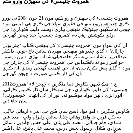
همروٽ ڇتيسيءَ کي سهيڙڻ وارو ڪم
همروٽ ڇتيسيءِ کي سهيڙڻ وارو ڪم، مون 21 جون 2004 تي پورو
ڪري ڇڏيوهو،پرپوءِ منهنجي فقيري سڀاءَ جي ڪري هي قيمتي مواد
ڇپجي نه سگهيو. جيتوڻيڪ منهنجي پياري دوست دليپ ڪوٺاريءَ جي
وڏي ڪوشش رهي ته، ‘همروٽ ڇتيسي’ جلد ڇپجڻ گهرجي.
ان کان سواءِ مون ‘همروٽ ڇتيسيءَ’ کي پنهنجي ڪتاب ‘چتر ٻولي
چارڻان’ ۾ گڏي ڇڏيو هو. منهنجي مهربان سائين تاج جويي، ڊاڪٽر
عبدالعزيز، ناشاد سمي،ساگر خاصخيلي،شهاب نهڙي ۽ ٻين دوستن
جو اسرار هو ته بانڪيداس جي ‘همروٽ ڇتيسيءَ’ کي چارڻن جي
مواد ۾ گڏي پيش ڪرڻ سان، ان جي اهميت گهٽجي ويندي. ان ڪري
ان کي ڌار ڪتابي صورت ۾ ڇپجڻ گهرجي.
2012ع ۾ هڪ ڏينهن ڪاوش دنيا مئگزين ۾ ڇپجڻ لاءِ ‘همروٽ
ڇتيسيءَ’ کي دليپ ڪوٺاريءَ جي سهڪار سان ڌار ڪمپوز ڪرائي،
انور ابڙي ڏانهن مواد موڪليو ته، انور ان کي انتهائي خوبصورتيءَ
سان جاءِ ڏني.
ڪاوش مئگزين ۾ اهو مواد ڏسڻ سان ڪن جي اندر ۾ ارهائي جاڳي،
ته ڪن قربن جا واهڙ وهائي ڇڏيا. سائين وليرام ولڀ ، مدد علي
سنڌي، ڄام جمالي، محمد علي پٺاڻ، علي،حسن چانڊيي ، سائل
پيرزادو، ڪلال، رسول بخش درس، محمد علي ٻانڀڻ، علي اڪبر