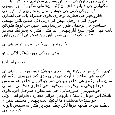
ڪوي چمن چارڻ کي به ڪيئن وساري سگهندي ؟ چارڻن ، ڀاٽن ۽
مڱڻھارن جي قبيلن ۾ اهڙا اڻ ڳڻيا نانءُ ملي سگهن ٿا، جن پنهنجي
ڪوتائن کي ڌرتي جي خوشبو سان وهنجاري پيش ڪيو آهي
ڪارونجهر جي فطرت پوڄاري ڪوي چنديرام ڀاٽ جي آبشارن
جهڙي لئي ۾ رچيل دوهن کي ڌرتي ڌڻي صدين تائين پنهنجي
احساسن جي ترجمان طور اچاريندا رهندا.جنهن جي لوڪ ڪوتائن
بابت مهان ڪوي شيخ اياز پنهنجي آتم ڪٿا “ ڪٿي ته ڀڃبو ٿڪ مسافر
“ ۾ لکيو ته ” هي شعر ناهن ڄڻ ته پٿر تي لڪيرون آهن.“
ڪارونجهر ري ڪور ، مرين تو ميليئي ني،
ماٿي ٽھوڪي مور، ڏونگر لاگي ڏيپتو.
(چنديرام ڀاٽ)
ڪوي بانڪيداس چارڻ 18 هين صدي جو هڪ خوبصورت ڏات ڌڻي ٿي
گذريو آهي. ثقافت ۽ آرٽ جي ڌرتي ننڍي کنڊ جي وڏي ريگستان
سان تعلق رکندڙ هي شاعر پنهنجي دور جو لازوال شاعر هو. سندس
دوها جيڪي عمرڪوٽ/ امرڪوٽ جي فطري دلڪشي، انساني
خوبصورتي ۽ سورهيائيءَ جي پسمنظر ۾ سرجيل آهن. ڪوي
بانيڪداس جو نانءُ سنڌ ۾ ڀارومل امراڻي متعارف ڪرايو آهي. توڻي
جو سنڌ جا مختلف ڏاها ليکڪ اديب پنهنجي مختلف ليکن ۾
بانڪيداس جا ڪجهه دوها لکي چڪا آهن، پر ڪٿي به سندس نالو نه
لکيو ويو آهي.