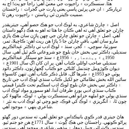
هئا. سنسڪرت ۾ راجپوت جي معنيٰ آهي: راجا جو پٽ! اڄ به
ٿرپارڪر ۽ ان جي پرئين پاسي يعني ڀارت جي گجرات ۽ راجستان
سميت ڪيترن ئي رياستن ۾ راجپوت رهن ٿا.
اصل ۾ چارڻ شاعري، به لوڪ ادب جو هڪ حصو آهي، جيتريقدر
چارڻن جو تعلق آهي ته اهي ڪٿان جا هئا ته اهو به هڪ ڊگهو داستان
آهي. اصل ۾ چارڻن جو تعلق چارڻن جي ڇهن پاڙن سان هڪ پاڙي
مارو سان آهي. باقي چارڻن جا 5 پاڙا هن ريت آهن: ڪاڇيلا، تمر،
سورٺيا، سوچي، ۽ گجر، سنڌ ۾ لوڪ ادب تي ڊاڪٽر عبدالڪريم
سنديلي، ڊاڪٽر نبي بخش خان بلوچ جو شروعاتي ڪم ٿيل آهي. سال
1950ع ۾ وينجھار، ۽ 1956ع ۾ سنڌ جو سينگار عبدالڪريم
سنديلي صاحب اوائلي ڪتاب آهن. پر ان کان اڳ سال 1901ع ۾
ديوان ڪوڙومل چندنمل کلناڻي جو ڪتاب ڳجھارتون، ڊاڪٽر دائود
پوٽي جو 1953ع ۾ سُرها گل، قابل ذڪر ڪتاب آهن. تنهن کانسواءِ
سائين الله بخش نظاماڻي جو لکيل ڪتاب سنڌي لوڪ ادب جي تاريخ
۽ ڊاڪٽر نبي بخش خان بلوچ لوڪ ادب اسڪيم تحت ڪيترا قيمتي
ڪتاب سنڌي ادبي بورڊ طرفان آندا. اهو سمورو مواد لوڪ ادب
سنڌي ٻولي جو املهه خزانو آهي.سنسڪرت ٻولي ۾ لوڪ، ماڻهوءَ کي
چون ٿا، ۽ انگريزي ۾ لوڪ کي فوڪ، چيو وڃي ٿو. لوڪ ادب به نثر ۽
شاعري ٻنهي ۾ موجود آهي.
هاڻ جيتري قدر ڪوي بانيڪداس جو تعلق آهي، ته سندس دور گھڻو
پراڻو ڪونهي. راجسٿان جي هڪ ڳوٺ ۾ سال 1771ع هن جو جنم ٿيو.
سندس ڪيترائي ڇپيل دوها، ۽ مذهبي شاعري موجود آهي. سندس