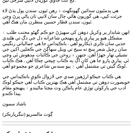
گج گت جاوي گوريان لانٻي سرجل ليڻ.
هي پدمڻيون سدائين گهونگهٽ ۾ رهن ٿيون. سندن ٻول ٻڌڻ لاءِ
جرئت کپي، هي گوريون هاٿي چال سان لانٻي تان پاڻي ڀرڻ وڃن
ٿيون، سندن قطار حسين منظرن مان هڪ آهي.
انهن شاندار پر وکريل دوهن کي سهيڙڻ جو ڪم گهڻو محنت طلب ۽
مشڪل هيو پر پياري ڀارو پنهنجي شاعرانه دل جي دڳ تي هلندي
جذبي سان ڪري ڏيکاريو آهي . بانڪيداس جا هي جمالياتي رنگيني
سان رچيل شعر سچ ته سيج تي ويٺل سهاڳڻ جي ڪجلين اکين جي
نشيلي نهار جهڙا آهن. جنهن ۾ روحن جي ڪائنات مدهوش ٿي وڃي
ٿي. پياري ڀارو جا هن کان اڳ ٻه ڪتاب ڇپجي چڪا آهن . هڪ ڪتاب
لوڪ گيتن تي مشتمل آهي ۽ ٻيو سندس شاعري جو مجموعو آهي.
هي ڪتاب جيڪو ارڙهين صدي جي لازوال ڪوي بانڪيداس جي
خوبصورت دوهن تي مشتمل آهي هڪ بهترين ڪتاب آهي جيڪو لوڪ
ادب جي پارکوئن توڙي عام پاٺڪن وٽ مڃتا ماڻيندو ۽ پنهنجو مقام
پيدا ڪندو.
ناشاد سمون
ڳوٺ مالسريو (ننگرپارڪر)