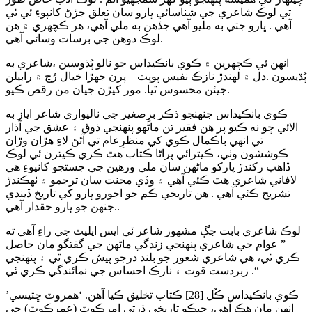
تي لوڪ شاعري جي شناسائي ڀارو سان تعلق جڙڻ کانپوءِ ئي ٿي
آهي . ڀارو جتي به مليو آهي جڏھن به ملي آهي، هر ڪچهري ۾ هن
لوڪ دوهن جي برسات وسائي آهي.
انهن ئي ڪچهرين ۾ ڪوي بانڪيداس جو نالو ٻُڌوسين ،شاعري به
ٻُڌيسون .دل ۾ لهندڙ نازڪ نفيس پوپٽ _ پرن جهڙا خيال رُڃ ۾ رابيلن
جيئن محسوس ٿيا. مور کيڙن جيان من رقص ڪيو.
ڪوي بانڪيداس جنهنجو ذڪر برِصغير جي ناليواري شاعر اياز به
الائي ڇو نه ڪيو پر هن فقير تن ماڻهو پنهنجي ذوق ۽ عشق جي آڌار
تي انهي باڪمال ڪوي کي منظرِعام تي آڻڻ لاءِ هڙان وڙان
ڪوششون وٺي، ڪيترائي پراڻا ڪتاب هٿ ڪري ڪيترن ئي لوڪ
ڏاهپ رکندڙ پارکو ماڻھن سان ملي ورهين جي جستجو کانپوءِ ھي
لافاني شاعري هٿ ڪئي آهي ۽ وڏي محنت سان ترجمو ۽ ٺھڪندڙ
تشريح ڪئي آهي . هن تاريخي ڪم جو اجورو ڀارو کي تاريخ ڏيندي
.جنهن جو ڀارو حقدار آهي.
لوڪ شاعري بابت جڳ مشھور شاعر ٽي ايس ايليٽ جي راءِ آهي ته
” عوام جي شاعري پنهنجي زندگي ماڻھن جي گفتگو مان حاصل
ڪري ٿي، هي شاعري شعور جو بلند درجو پيش ڪري ٿي ۽ پنهنجي
زبردست قوت ۽ نازڪ احساس جي نمائندگي ڪري ٿي .“
ڪوي بانڪيداس ڪُل [28] ڪتاب تخليق ڪيا آهن. ‘همروٽ ڇتيسي’
انهن مان هڪ آهي، جيڪو تاريخي ڌرتي امرڪوٽ (عمرڪوٽ) جي