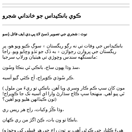
ڪوي بانڪيداس جو خانداني شجرو
نوٽ : شجري جي تصوير ڏسڻ لاءِ پي.ڊي.ايف فائل ڏِسو
بانڪيداس جي وفات تي نه رڳو ريگستان ۾ سوڳ ڪيو ويو هو، پر
ريگستان جي ڀروارن رڄواڙن ۾ به ڏک جو تڏو وڇايو ويو. راجا
مانسنگهه سندس وڇوڙي تي هيٺيان ورلاپ سرجيا:
سڌ وڌا ٻهون ساج، بانڪي ٿي بنڪا وسُون،
ڪر سُوڌي ڪوَيراج، آج ڪٿي گيو آسيه.
( مون کان سڀ ڪم ڪار وسري ويا آهن. بانڪي تو ريءَ من ملول
ٿي پيو آهي. منهنجا سڀ ڪاڄ سڌارڻ وارا اي آسيه نک جا ڪويراج!
تون ڪيڏانهن هليو ويو آهين؟)
وڌا ڪُڙ وکيات، راج هر ريس ري،
بانڪا تو ون بات، ڪِڻ اگڙ من ري ڪهان.
(هيءَ ڪلتار جي ڪرڻي آهي، پر تون راڄ جي هر قبيلي کي وڇوڙو