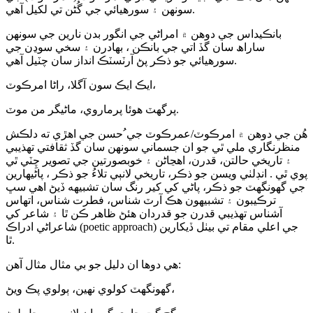
سونهن ۽ سورهيائي جي گُڻن تي لکيل آھي.
بانڪيداس جي دوهن ۾ امراڻي جي انگور بدن نارين جي سونهن
ساراھ سان گڏ اتي جي بانڪن ، بهادرن ۽ سخي سوڍن جي
سورهيائي جو ذڪر پڻ آرٽسٽڪ انداز سان چٽيل آهي.
ايڪ ايڪ سون آگلا، راڻا امرڪوٽ،
پرگهٽ هوئا پرماروي، ماڻيگر من موٽ.
هُن جي دوهن ۾ امرڪوٽ/عمرڪوٽ جي ُحسن جي اهڙي ته دلڪش
منظرنگاري ملي ٿي جو ان جسماني سونهن سان گڏ ثقافتي تهذيبي
۽ تاريخي حالتن، قدرن، اهڃاڻن ۽ خوبصورتين جي تصوير چِٽي ٿي
پوي ٿي . انڊلٺي ويسن جو ذڪر، تاريخي لانٻي تلاءُ جو ذڪر ، پاڻيهارين
جي گهونگهٽ جو ذڪر، پاڻي کي کير رنگ سان تشبيھه ڏيڻ اهي سڀ
ترڪيبون ۽ تشبيهون هڪ آرٽ شناس، فطرت شناس، اتهاس
آشناس تهذيبي قدرن جو قدردان هئڻ ظاهر ڪن ٿا ۽ شاعر کي
شاعراڻي ادراڪ (poetic approach) جي اعلي مقام تي بيٺل ڏيکارين
ٿا.
هي دوها ان دليل جو بي مثال مثال آهن:
گهونگهٽ کولوي نهين، ٻولوي پڪ ويڻ،