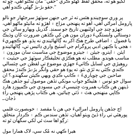
لکيو هو ته، محقق لفظ گھڻو ڪري “حقي” مان نڪتو آهي، ڇو ته
حقو بڙ-بڙ گھڻي ڪندو آهي.”
پر وري سوچيندو هئس ته ٿر جي جنهن سوٽهڙ سرجڻهار جو نالو
ڀارومل امراڻي آهي، اهو ته پنهنجي مزاج ۾ اهڙو ته ماٺيڻو ماڻهو آهي،
جهڙو چنڊ جي اوڻٽيهين تاريخ جو سمنڊ. گذريل ويهارو سالن جي
دوستاڻي وابستگيءَ دوران مون هن کي ڪڏهن ضرورت کان وڌيڪ
يا فضول ۽ اضافي طرح هڪ اکر به ڳالهائيندي نه ٻڌو. هو ڪچهريءَ
۾ هجي يا ڪنهن ادبي پروگرام جي اسٽيج واري ڊائيس تي، ڳالهائيندو
ايئن ۽ ايترو، جيئن ۽ جيترو موضوع جي مناسبت سان موزون ۽
مناسب هوندو. مطلب ته هو هڪڙي تخليقڪار سوٽهڙ جي حيثيت ۾
روهيڙي جي لسايل ڪاٺيءَ جهڙي موضوع تي لفظن جي چٽسالي
ڪندي ڪٿي به ٿڙي نٿو. ته پوءِ هو حقي وانگر بڙ-بڙ ڪندڙ محقق
صاحبن جي چوياريءَ ۾ ڪانڀ ڪڍي ويهي ڪيئن سگهندو.؟ ان
سوال جو ٺوس ۽ هٿيڪو جواب مونکي تڏهن موصول ٿيو جڏهن هڪ
ڏينهن هن ڪتاب همروٽ ڇتيسيءَـ جي مسودي جي ڪمپوزڊ هارڊ
ڪاپي منهنجي هٿ ۾ ڏئي چيائين، هي ڪتاب پڙهي پنهنجي راءِ
ڏجان.ـ
اڄ جڏهن ڀارومل امراڻيءَ جي هن با مقصد ۽ خوبصورت قلمي
پورهئي تي راءِ ڏيڻ ويٺو آهيان، تڏهن سندس ڪم ۽ ڪردار متخلق
رڳو اها سٽ ئي لکي سگھان ٿو ته:
هيرا ڪهي نه مُک سي، لاک همارا مول