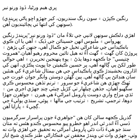
ڀري هيم ورڻيا، ڏوڌ ورنو نير
(رنگين ڪپڙن ۾ سون رنگ سندريون، کير جهڙو اڇو پاڻي ڀريندي
سونهن کي انتها تي پڄائينديون آهن).
اهڙي دلڪش سونهن لانٻي جي تلاءُ مان “ڏوڌ ورنو نير”ڀريندڙ رنگين
پهرواس ۾ ملبوس انهن حسينائن جي ڏيک ۾ آهي يا ان ڪوي
بانڪيداس جي شاعراڻي تخيل جو ڪمال آهي، جنهن کي پڙهڻ ۽
پروڙڻ کان گھٽ ۾ گھٽ آءُ ته هيل تائين محروم رهيو آهيان.“همروٽ
ڇتيسي” جا ڪجهه دوها ٻڌڻ ۽ پوءِ پنهنجين تحريرن ۾ اهي حوالي
طور لکڻ ٻي ڳالهه آهي، پر حسين ڪيفيتن جا پوپٽ پڪڙي، انهن کي
اڏارون بخشيندڙ ڪوي بانڪيداس جي هن بيمثال شاعريءَ کي هنئين
سان هنڊائڻ ٻي ڳالهه آهي. ٻين گھڻن دوستن وانگر جوان عورت جي
ٽهڪ جهڙي هن شاعريءَ جو سرور ۽ ترنم تڏهن محسوس ڪري
سگھيو آهيان، جڏهن چيلهار تي کڙيل چيٽي چنڊ جهڙي اجري من ۽
ٿڌي مزاج واري دوست ڀارومل امراڻيءَ هي هيرن ۽ جواهرن جهڙا
دوها، ترجمي، تشريح ۽ ترتيب جي مالها ۾ پوئي، سنڌي ٻوليءَ جي
ڳچيءَ ۾ پارايا آهن.
گذريل ڪجهه سالن کان هن “جواهريءَ جون پراسرار سرگرميون
ڏسي آءُ اندر ئي اندر اهو خطرو پيو محسوس ڪندو هئس ته متان
سنڌ جو هيءَ ڏات ڌڻي ڀارومل امراڻي به تحقيق جي اهڙي واٽ نه
وٺي، جهڙي واٽ تي ويندڙ محققن تي فنڪاراڻي طنز ڪندي شيخ اياز