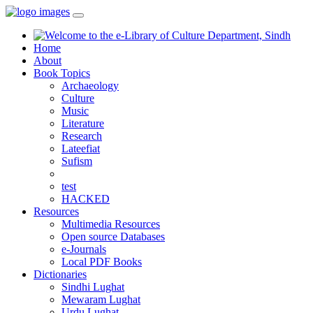
Home
About
Book Topics
Archaeology
Culture
Music
Literature
Research
Lateefiat
Sufism
test
HACKED
Resources
Multimedia Resources
Open source Databases
e-Journals
Local PDF Books
Dictionaries
Sindhi Lughat
Mewaram Lughat
Urdu Lughat