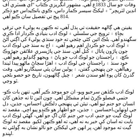
وفات جو سال 1833ع آهي. مشهور انگريزي ڪتاب “اي هسٽري آف
انڊين لٽريچر” ۾ ليکڪ سيسر ڪمار داس، ڪوي بانڪيداس جو ذڪر
814 پيج تي تفصيل سان ڪيو آهي.
يقينن هي ڳالهه حقيقت تي ٻڌل آهي، ته ڪنهن به ٻوليءَ جي ترقي
بچاءِ ۽ ترويج جي سلسلي ۾ لوڪ ادب بنيادي ڪردار ادا ڪري
سگهندو آهي. بلڪ ائين کڻي چئجي ته خود سنڌي ٻوليءَ کي اڳتي آڻڻ
۾ لوڪ ادب جو ڪردار اهم رهيو آهي، ۽ اڄ به سنڌ جي لوڪ ادب
جون پاڙون پاتال ۾ کُتل آهن. سنڌ جي پاڙيسري علائقن جھڙوڪ
ڪڇ، ۽ راجستان جو لوڪ ادب جو پاڻ ۾ ويجھو ڳانڍاپو رهيو آهي.
خود سنڌ ۽ راجستان جي لوڪ ادب ۾ اهڙا سڃاڻ ماڻهو پيدا ٿيندا
رهياآهن، جن پنهنجي گفتن، ۽ ٻولين سان پئي سينگاريو آهي. وقت
گذرڻ کان پوءِ اهو سندن شعر ۽ چيل ڳالهيون، تاريخ جو حصو بڻجي
ٿو وڃي.
لوڪ ادب ڪڏهن سرجيو ويو- ان جو موجد ڪير آهي. تنهن بات ڪو-
حتمي فيصلو ڪرڻ تمام مشڪل آهي. چون ائين ٿا ته جڏهن کان
انسان جو جنم ٿيو آهي، تيئن ئي پنهنجي دلڪش احساس، جذبن، دل
جي اونهاين،احساسن ۽ جذبن، جو اظهار هو ڪندو پيو اچي. مقصد ته
لوڪ گيت جو جنم، ادب جي جنم کان اڳ جو آهي- گهڻي لوڪ ادب
بابت ته اسان کي خبر به نه آهي، ته اهو ڪنهن لکيو. مقصد ته لوڪ
گيت ته موجود آهن، پر انهن جي ليکڪن جو نالو نشان به ڳولئي نه
لڀندو.