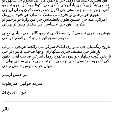
هن هڪڙي حسناڪ دوهي جي ترجمي مان ئي معلوم ٿي سگهي ٿو
ته، هي هڪڙي ڪوي پاران ٻئي ڪوي جي ڪوتا جوڪيل اهڙو ترجمو
آهي. جنهن ۾ مترجم دوهي جي اکرن جو ترجمو ڪرڻ بدران ان جي
مفهوم جو ترجمو ٿو ڪري. ٻي معنيٰ ۾ اسان جو ڪوي ڀارومل
امراڻي، هند جي حسين ڪوي بانڪيداس جي من وارتاجو ترجمو ٿو
ڪري ۽ هن جي احساسن کي سنڌي ويس ٿو پهرائي.
هونئن به لغوي ترجمي کان اصطلاحي ترجمو ڳالھه جي بنيادي معني
۽ مفهوم سمجهائڻ ۾ وڌيڪ اثرائتو ٿيندو آهي.
تاريخ ريگستان جي مانواري ليکڪ سرڳواسي رائچند هريجن ۽ پراڻي
پارڪر جي مصنف شري منگهارام اوجها صاحب کانپوءِ ٿر جي
تاريخي ڳوٺ چيلهار جو ٽيون ماڻهو ڀارومل امراڻي صاحب آهي. جنهن
کي ‘همروٽ ڇتيسي’ جي ترجمي ۽ ترتيب جي ڪري سنڌي ٻولي ۾
مهان حيثيت اوس حاصل ٿيندي .
مير حسن آريسر
سرمد جوگهر، عمرڪوٽ
24 جون 2017ع
تاثر