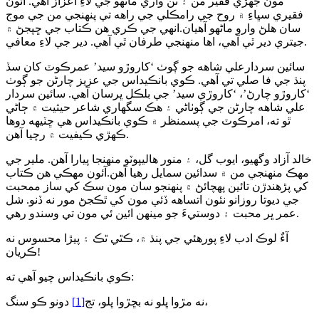
مون جهڙي فقير من ۽ تن واري ماڻهو جي لاءِ اعزاز آهي. آئون
فقيري سڀاءِ ۾ روح جي رامڪلي جي راهه تي پنهنجي من جي موج
سان هلڻ وارو ماڻهو آهيان.انهي جي ڪري هن ڪتاب جي ڇپجڻ ۾
جيتري دير ٿي آهي، اها منهنجي طرفان ٿي آهي. دير جي لاءِ معافي.
سائين سردارعلي شاهه جو ڳوٺ ‘کاروڙو سيد’ عمرڪوٽ کان سڏ
پنڌ جي فا صلي تي آهي. ڪوي بانڪيداس جي عزيز چارڻن جو ڳوٺ
‘کاروڙو چارڻ’، ‘کاروڙي سيد’ جي بلڪل ڀرسان آهي. سائين سردار
علي شاهه چارڻن جي ڳوٺاڻي ۽ هڪ سگهاري شاعر حيثيت ۾ ڄاڻي
ٿو ته، امرڪوٽ جي پسمنظر ۾ ڪوي بانڪيداس هي ڇٽيهه دوها
ڪهڙي ڪيفيت ۾ رچيا آهن.
خالد آزاد وگهيو، ايوب گل، ۽ منور هاليپوٽو منهنجا پيارا آهن. ملير جي
مهڪ منهنجي من ۾ سدائين سمايل رهيا آهن.آئون مهڪي هن ڪتاب
کي پڙهندڙن تائين پهچائڻ ۾ پنهنجو سان مون سڪ کي ساز ممحبت
جي ديوتا روزانو نئون اتساهه ڏئي مون کي ٿڪجڻ مور نه ڏنو. شل
عمر ڀر محبت ۽ دوستيءَ جو مينهن ائين ئي مون تي وسندو رهي.
آءٌ لوڪ ادب لاءِ پورهئي جي پنڌ ۾، ڪٿي ٿڪ ۽ پيڙا محسوس نه
ڪريان!
ڪوي بانڪيداس چيو آهي ته:
دونو ڪو سنگ،
نه مڙوا ڀلو نه بڇڙوا ڀلو، تج
[1]