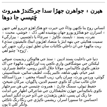
هيرن ۽ جواهرن جهڙا سدا جرڪندڙ همروٽ
ڇَتيسي جا دوها
انساني روح بنا ڪنهن وڌاءُ جي حيرت جو هڪ اهڙو جزيرو آهي جنهن
۾ اسرارن جو هڪڙو پورو جهان پوشيده آهي. ڏُک ۽ خوشي، محبت ۽
نفرت، پسند ۽ ناپسند، ڪاوڙ ۽ سرچاءُ يا دلچسپي ۽ بيزارگيءَ
سميت هڪٻئي جي بنهه ابتڙ يا متضاد اهڙيون انيڪ ڪيفيتون سڌيءَ
ريت ماڻهوءَ جي ان داخلي ڪائنات سان تعلق ٿيون رکن، جنهن کي
‘رُوحء’ چئبو آهي.
دنيا جي داخليت پسند اديبن ۽ سنڌ جي هاڻوڪن ريڊيميٽ صوفي
ليکڪن جي موشگافين واري ڪچي ڀت اورانگهي، ماڻهوءَ جي اک
جڏهن ڪوي ڪاليداس، مولانا جلال الدين رومي، حافظ شيرازي،
عمر خيام، بلهي شاهه، ڪبير ڀڳت، لطيف سائين، شيڪسپيئر،
گوئٽي، ورڊس ورٿ، ميران ٻائي، زيب النساء مخفي ۽ مرزا اسدالله
خان غالب سان گڏ ڪوي جسيم الدين، ڀاڳوڀان، مرکان شيخڻ،
حفيظ تيوڻي، سمنگ چارڻ ۽ همروٽ ڇتيسي جي هن سرجڻهار
ڪوي بانڪيداس جهڙن تخليقڪارن جي شاعراڻي اظهار جي انڊلٺ
جا رنگ ٿي پسي، تڏهن پڙهندڙن جي آڏو حيرت انگيز انساني
احساسن جا سمورا اسرار، ريشمي ڪپڙي جي رنگا-رنگ تاڪئي
وانگر کلي ٿا پون.