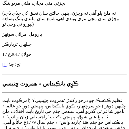
بڇڙتي مئي مڇلي، ملتي مريو پتنگ.
(نه ملڻ ڀلو آهي نه وڇڙڻ، ٻنهي حالتن سان تعلق کي ڇڏي ڏي،
وڇڙڻ سان مڇي مري ويندي آهي،شمع سان ملندي پتنگ پساهه
پورو ٿي وڃي ٿو.)
ڀارومل امراڻي سوٽهڙ
چيلهار، ٿرپارڪر
17 جولاءِ 2017ع
تج؛ ڇڏ
[1]
ڪَوِي بانڪِيداس ۽ همروٽ ڇتيسي
عظيم ڪلاسڪ جو درجو رکندڙ ‘همروٽ ڇتِيسِيءَ’ (امرڪوٽ بابت
ڇٽيهن دوهن) جو سِرڄڻهار، ڪوِي بانڪِيداس، پنهنجي دور جو عالم ۽
نامور شاعر ٿي گذريو آهي. سندس جنم جي تاريخ بابت اختلاف ملن
ٿا. باغ علي شوق، پنهنجي ڪتاب ‘راجستاني زبان و ادب’ ۾
بانڪيداس جو جنم هنڌ ‘ڀاريه واس’ ۽ جنم سال 1779ع ڄاڻايو آهي،
جڏهن ته هندي تاريخدانَ سندس جنم ڀومي ‘ڀانڏيا واس’ ۽ جنم سال