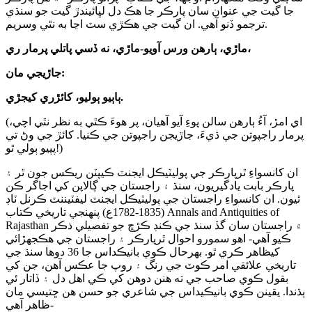
جا گيت جي عنوان سان پارڪر جا هڪ دل لڀائيندڙ گيت جو سنڌي
ترجمو ڏنو آهي. ان گيت جي هڪڙي سٽ اڃا به نٿي وسريم.
ماڙي، ٻارهن ورس آويو-ماڙي، نه ڏسي پاتلي پرمار ري،
جاڙيجي مان:
ٻاٻيو ٻوليو، کائڙري کيجڙي.
(اي امڙ، آءُ ٻارهن سالن پوءِ آيو آهيان، پر هوءَ ڪٿي به نظر نٿي اچي،
پرمار راجپوتن جي ڌيءَ، جاڙيجن راجپوتن جي ڪنيا. کائڙ جي وڻ تي
پپيو ٻولي ٿو!)
ان کانسواءِ ٿرپارڪر جي پوليٽيڪل ايجنٽ ڪيپٽن ريڪس جون ٿر ۽
پارڪر بابت يادگيريون، سنڌ ۽ راجستان جي ڳالاپن کي اجاگر ڪن
ٿيون. ان کانسواءِ راجستان جي پوليٽيڪل ايجنٽ ليفٽيننٽ ڪرنل ٽاڊ
(1835-1782ع) پنهنجي تاريخي ڪتاب Annals and Antiquities of
Rajasthan ۾ راجستان سان گڏ سنڌ جي ڪنڊ ڪڙڇ جو تفصيلي ذڪر
ڪيو آهي- اهو سمورو احوال ٿرپارڪر ۽ راجستان جي هڪجهڙائي
کيظاهر ڪري ٿو. بهرحال ڪوي بانيڪداس جا 36 دوها سنڌ جي
تاريخي علائقي امر ڪوٽ جي رنگ ۽ روپ جا عڪس آهن، جن کي
بقول ڪوي صاحب جي ته هنن دوهن کي ڪي اهل دل ۽ ڏاتار ئي
ٻڌندا. يقينن ڪوي بانيڪيداس جي شاعري جو حسن هن ڇتيسي مان
ظاهر آهي-