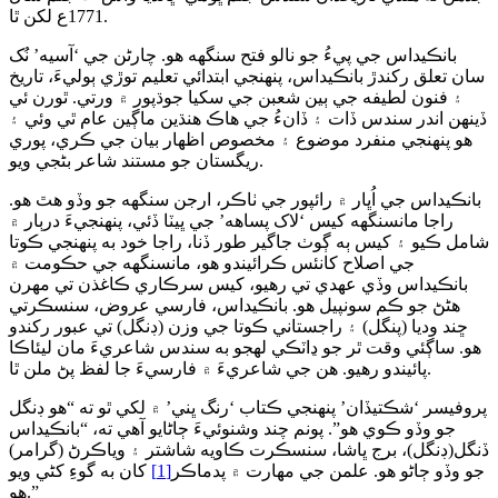
1771ع لکن ٿا.
بانڪيداس جي پيءُ جو نالو فتح سنگهه هو. چارڻن جي ‘آسيه’ نُک
سان تعلق رکندڙ بانڪيداس، پنهنجي ابتدائي تعليم توڙي ٻوليءَ، تاريخ
۽ فنون لطيفه جي ٻين شعبن جي سکيا جوڌپور ۾ ورتي. ٿورن ئي
ڏينهن اندر سندس ڏات ۽ ڏانءُ جي هاڪ هنڌين ماڳين عام ٿي وئي ۽
هو پنهنجي منفرد موضوع ۽ مخصوص اظهار بيان جي ڪري، پوري
ريگستان جو مستند شاعر بڻجي ويو.
بانڪيداس جي اُڀار ۾ رائپور جي ٺاڪر، ارجن سنگهه جو وڏو هٿ هو.
راجا مانسنگهه کيس ‘لاک پساهه’ جي ڀيٽا ڏئي، پنهنجيءَ درٻار ۾
شامل ڪيو ۽ کيس ٻه ڳوٺ جاگير طور ڏنا، راجا خود به پنهنجي ڪوتا
جي اصلاح کانئس ڪرائيندو هو، مانسنگهه جي حڪومت ۾
بانڪيداس وڏي عهدي تي رهيو، کيس سرڪاري ڪاغذن تي مهرن
هڻڻ جو ڪم سونپيل هو. بانڪيداس، فارسي عروض، سنسڪرتي
ڇند وديا (پنگل) ۽ راجستاني ڪوتا جي وزن (ڊنگل) تي عبور رکندو
هو. ساڳئي وقت ٿر جو ڍاٽڪي لهجو به سندس شاعريءَ مان ليئاڪا
پائيندو رهيو. هن جي شاعريءَ ۾ فارسيءَ جا لفظ پڻ ملن ٿا.
پروفيسر ‘شڪتيڏان’ پنهنجي ڪتاب ‘رنگ ڀني’ ۾ لکي ٿو ته “هو ڊنگل
جو وڏو ڪوي هو”. پونم چند وشنوئيءَ ڄاڻايو آهي ته، “بانڪيداس
ڏنگل(ڊنگل)، برج ڀاشا، سنسڪرت ڪاويه شاشتر ۽ وياڪرڻ (گرامر)
جو وڏو ڄاڻو هو. علمن جي مهارت ۾ پدماڪر
[1]
کان به گوءِ کڻي ويو
هو.”