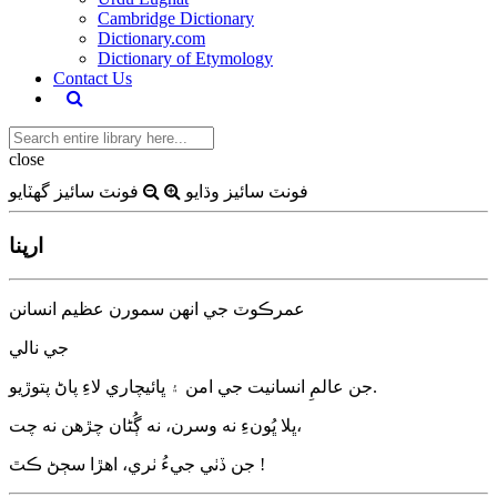
Cambridge Dictionary
Dictionary.com
Dictionary of Etymology
Contact Us
close
فونٽ سائيز وڌايو
فونٽ سائيز گهٽايو
ارپنا
عمرڪوٽ جي انهن سمورن عظيم انسانن
جي نالي
جن عالمِ انسانيت جي امن ۽ ڀائيچاري لاءِ پاڻ پتوڙيو.
ڀلا ڀُونءِ نه وسرن، نه ڳُڻان چڙهن نه چت،
جن ڏٺي جيءُ ٺري، اهڙا سڄڻ ڪٿ !