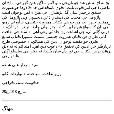
پچ ته اڄ به هن هنڌ جو تاريخي نالو لانٻو ساڳيو هئڻ گهرجي. ۽ اڄ ان
ماضيءَ جي امرڪوٽ بابت، ڪوي بانيڪداس جا 36 دوها خوبصورت
سنڌي ترجمي سان گڏ، پڙهندڙن جي هٿن ۾ آهن نوجوان اديب
ڀاڙومل جي محنت کي ڏسندي ذاتي دلچسپي وٺي ڀاڙومل کي
همٿايو، جنهن بعد هن جو هي ڪتاب همروٽ ڇتيسي، شايع ٿي رهيو
آهي. ان کانسواءِ هن جا ٻيا ڪتاب چتر ٻولي چارڻا، ٿر ٿر اندر ٿاڪ، ۽
ڌرتي ڳائي ٿي، جي اشاعت پڻ جلد ٿي رهي آهي. ۽ سنڌ جي ثقافت
کاتي طران هن ڪتان همروٽ ڇتيسي سميت سمورا ڪتاب شايع
ڪرڻ جو مقصد،نوجوان اديبن کي همٿائڻ، ۽ خصوصي طرح
ٿرپارڪر جي اديبن کي تحقيق لاءِ دعوت ڏيڻ آهي. اميد اٿم ته ته لائق
پڙهندڙن هن ڪتاب جي تور دل سان ڪندا، ته جيئن هي سلسلو اڳتي
هلندو رهي.
سيد سردار علي شاهه،
وزير ثقافت، سياحت، ۽ نواردات کاتو
حڪومت سنڌ، ڪراچي
29مارچ 2018ع
مهاڳ