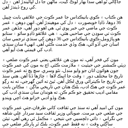
جاڳائي ٿو.اهي سدا بهار لوڪ گيت، ماڻهن جا دل لڀائيندڙ آهن ۽ دل
کي روح ڏيندڙ آهن.
هن ڪتاب ۾ ڪوي بانيڪداس جا عمر ڪوٽ جي علائقي بابت ڇپيل
36 دوها، ڏاڍا خوبصورت ۽ دل کي موهيندڙ آهن. انهن دوهن ۾ عمر
ڪوٽ جي ماضي جي خبر پوي ٿي. هي اهو دور آهي، جڏهن عمر
ڪوٽ تي سوڍن جي صاحبي هئي، ۽ هي علائقو ڏاڍو سائو ۽ ستابو
هو.ڀاڙومل،ڪوي بانيڪداس جي 36 دوهن کي سنڌي ترجمي سان
اسان جي آڏو آئي، هڪ وڏي خدمت ڪئي آهي. انهيءَ سان سنڌي
ادب کي قيمتي هٿ آيو آهي.
مون کي فخر آهي، ته مون هن علائقي يعني عمر ڪوٽ ضلعي ۾
ڊپٽي ڪمشنر جي حيثيت ۾ ملازمت ڪئي. اڄ به مون کي عمر ڪوٽ
جون هوائون اتان جو وايو منڊل، نٿو وسري. سچ پچ ته عمر ڪوٽ
تاريخ جا مختلف دور ۽ وقت جا انيڪ لاها ۽ چاڙها ڏٺا آهن. هتي سنڌ
جي تاريخ جا ڪيترائي ورق لڪل آهن. ٿيڻ ته ائين گهرجي، ته نه رڳو
عمر ڪوٽ جي هڪ ادب، بلڪ هتان جي تاريخي ماڳن ۽ مڪانن بابت
مقامي اديب تحقيق جو ڪم ڪن. ته هوندان سان سنڌي ادب کي
هڪ وڏو ادبي خزانو هٿ اچي ويندو.
مون کي اميد آهي ته سنڌ جي ثقافت کاتي طرفان،جتي عمر ڪوٽ
جي ضلعي جي مرمت. صوبائي وزير ثقافت سيد سردار علي شاهه
جي نگراني ۽ ذاتي دلچسپي جي نتيجي ۾ مڪمل ٿي رهي آهي، تيئن
ساڳئي وقت ۾ نه فقط عمر ڪوٽ، بلڪ ٿر پارڪر ضلعي جي