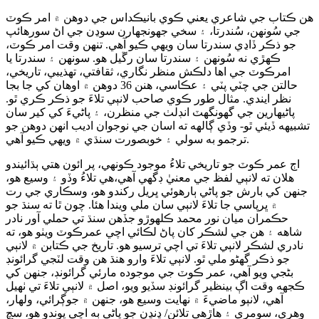
هن ڪتاب جي شاعري يعني ڪوي بانيڪداس جي دوهن ۾ امر ڪوٽ
جي سُونهن، سُندرتا، ۽ سخي جهونجهارن سوڍن جي اڻ سورهائپ
جو ذڪر ڏاڍي سندرتا سان ويهي ڪيو آهي. تنهن وقت امر ڪوٽ،
ڪهڙي نه سُونهن ۽ سندرتا سان رڱيل هو. سونهن ۽ سندرتا يا
امرڪوٽ جي اها دلڪش منظر نگاري، ثقافتي، تهذيبي، تاريخي،
حالتن جي چٽي پٽي ۽ عڪاسي، هنن 36 دوهن ۾ اوهان کي جا بجا
نظر ايندي. مثال طور ڪوي صاحب لانٻي تلاءَ جو ذڪر ڪري ٿو.
پاڻيهارين جي گهونگهٽ انڊلٺ جي منظرن، ۽ پاڻيءَ کي کير سان
تشبيهه ڏيئي ٿو- وڏي ڳالهه ته اسان جي نوجوان اديب انهن دوهن جو
ترجمو به سولي ۽ خوبصورت سنڌي ۾ ويهي ڪيو آهي.
اڄ عمر ڪوٽ جو تاريخي تلاءُ موجود ڪونهي، پر ائون هتي ٻڌائيندو
هلان ته لانٻي لفظ جي معنيٰ ڊگهي آهي،هي تلاءُ وڏو ۽ وسيع هو،
جنهن کي بارش جو پاڻي ٻارهوئي ڀريل رکندو هو، وسڪاري جي رت
۾ ڀرپاسي جا تلاءَ لانٻي سان ملي ويندا هئا. چون ٿا ته سنڌ جو
حڪمران ميان نور محمد ڪلهوڙو جڏهن سنڌ تي حملي آور نادر
شاهه ۽ هن جي لشڪر کان پاڻ لڪائي اچي عمرڪوٽ ويٺو هو، ته
نادري لشڪر لانٻي تلاءَ تي اچي ترسيو هو. تاريخ جي ڪتابن ۾ لانٻي
جو ذڪر گهڻو ملي ٿو. لانٻي تلاءَ وارو هنڌ هن وقت لٽجي گرائونڊ
بڻجي ويو آهي، عمر ڪوٽ جي موجوده مارئي گرائونڊ، جنهن کي
ڪجهه وقت اڳ بينظير گرائونڊ سڏيو ويو، اصل ۾ لانٻي تلاءَ تي ٺهيل
آهي، لانٻو ماضيءَ ۾ نهايت وسيع هو، جنهن ۾ جوڳرائي، ولهار،
وهري، سومري ۽ هاڙهي تلائن/ ڍنڍن جو پاڻي به اچي پوندو هو، سچ