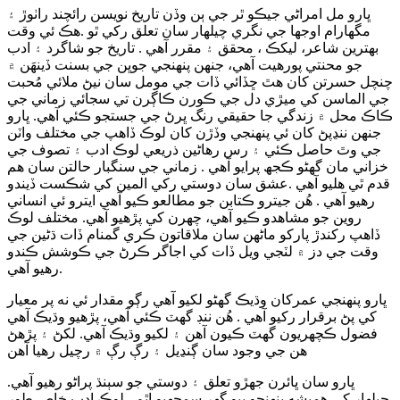
ڀارو مل امراڻي جيڪو ٿر جي ٻن وڏن تاريخ نويسن رائچند راٺوڙ ۽
مگهارام اوجها جي نگري چيلهار سان تعلق رکي ٿو .هڪ ئي وقت
بهترين شاعر، ليکڪ ، محقق ۽ مقرر آهي . تاريخ جو شاگرد ۽ ادب
جو محنتي پورهيت آهي، جنهن پنهنجي جوڀن جي بسنت ڏينهَن ۾
چنچل حسرتن کان هٿ ڇڏائي ڏات جي مومل سان نيڻ ملائي مُحبت
جي الماسن کي ميڙي دل جي ڪورن ڪاڳرن تي سجائي زماني جي
ڪاڪ محل ۾ زندگي جا حقيقي رنگ ڀرڻ جي جستجو ڪئي آهي. ڀارو
جنهن ننڍپڻ کان ئي پنهنجي وڏڙن کان لوڪ ڏاهپ جي مختلف واٽن
جي وٿ حاصل ڪئي ۽ رس رهاڻين ذريعي لوڪ ادب ۽ تصوف جي
خزاني مان گهڻو ڪجھ پرايو آهي . زماني جي سنگبار حالتن سان هم
قدم ٿي هليو آهي .عشق سان دوستي رکي المين کي شڪست ڏيندو
رهيو آهي . هُن جيترو ڪتابن جو مطالعو ڪيو آهي ايترو ئي انساني
روين جو مشاهدو ڪيو آهي، چهرن کي پڙھيو آهي. مختلف لوڪ
ڏاهپ رکندڙ پارکو ماڻھن سان ملاقاتون ڪري گمنام ڏات ڌڻين جي
وقت جي دز ۾ لٽجي ويل ڏات کي اجاگر ڪرڻ جي ڪوشش ڪندو
رهيو آهي.
ڀارو پنهنجي عمرکان وڌيڪ گهڻو لکيو آهي رڳو مقدار ئي نه پر معيار
کي پڻ برقرار رکيو آهي . هُن ننڊ گهٽ ڪئي آهي، پڙهيو وڌيڪ آهي
فضول ڪچهريون گهٽ ڪيون آهن ۽ لکيو وڌيڪ آهي. لکڻ ۽ پڙھڻ
هن جي وجود سان ڳنڍيل ۽ رڳ رڳ ۾ رچيل رهيا آهن
ڀارو سان ڀائرن جهڙو تعلق ۽ دوستي جو سٻنڌ پراڻو رهيو آهي.
چيلهار کي هميشه پنهنجو ٻيو گهر سمجهيو اٿم . لوڪ ادب خاص طور