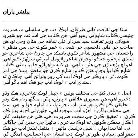
پبلشر پاران
سنڌ جي ثقافت کاتي طرفان، لوڪ ادب جي سلسلي ۾، همروٽ
ڇتيسي ڪتاب شايع ٿي رهيو آهي. هن ڪتاب جي اشاعت جو سَهرو،
صوبائي وزير ثقافت سيد سردار علي شاهه جي مٿان وڃي ٿو. هن
صاحب جي ذاتي دلچسپي جي نتيجي ۾ عمر ڪوٽ جي پس منظر ۾
راجستان جي مشهور شاعر ڪوي بانيڪداس چارڻ جي شاعري جو
سنڌي ترجمو، جيڪو نوجوان شاعر ڀاڙومل امراڻي سوٽهڙ ڪيو آهي.
اهو اڄ پڙهندڙن جي هٿن ۾ آهي. ان کانسواءِ ڀاڙو جا ٻيا به ٽي ڪتاب
شايع ڪيا پيا وڃن. هنن ڪتابن شايع ڪرڻ جو مقصد، سنڌ جي امر
ڪوٽ، ٿر ۽ پارڪر جي لوڪ ادب کي زور وٺرائڻ آهي- ڇاڪاڻ ته
سنڌي ادب ۾ لوڪ ادب جو هڪ اهم ڀاڱو آهي.
اصل ۾ ننڍي کنڊ جي مختلف ٻولين ۾ ڇپيل لوڪ شاعري، هڪ وڏو
ذخيرو آهي- هن سموري علائقي ۾ ڀارڻن، ڀاٽن، مـڱڻهارن، هڪ وڏو
تخليقي ڪم ڪيو. اهو سڀ ادب جو ناياب ۽ املهه خزانو آهي. سنڌ
جي مختلف ڀاڱن ۾ اهڙو ادب موجود آهي، جنهن تي اڄ به وڏو ڪم
ڪرڻ، ۽ تحقيق ڪرڻ جي سخت ضرورت آهي. هتي هن حقيقت کان
انڪار ممڪن ڪونهي ته لوڪ شاعري، ماڻهن جي جذبن کي جاڳائي
ٿي. اها سدا بهار، ۽ نسل درنسل ماڻهن ۾ منتقل ٿيندڙ ادب جو هڪ
حصو آهي. بنيادي طور تي لوڪ ادب انسان جي احساسن، امنگن کي