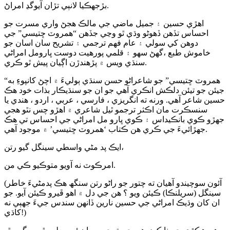
بڙجهڪيا لانٻي تڙان آيوگڍ امراڻ.
اهڙي حسين ۽ جميل ماضي جي مالڪ هجڻ واري مسرت جو
احساس تڏهن ڏهوڻو وڌي ٿو وڃي جڏهن “همروٽ ڇتيسي” جي
دوهن کي سولي ۽ عام فهم ترجمي ۽ تشريح سان اسان جو
خاموش طبع ،گهڻ سهو ۽ قلمي پورهيت دوست ڀارومل امراڻي
سنڌي ويس ۾ پڙهندڙن اڳيان پيش ٿو ڪري.
“همروٽ ڇتيسي” جو شاعراڻو حسن سنڌي ٻوليءَ ۾ اچڻ کانپوءِ به
جيئن جو تيئن دلڪش انڪري آهي جو ان جو سنڌيڪار بذات خود هڪ
حسين شاعر آهي. ورنه ته انگريزي ، فارسي ، عربي ، اردو ، هندي يا
سنسڪرت مان اڪثر ترجمو ٿيل شاعري ۾ اهڙو چس نٿو هجي
جهڙو ڪوي بانڪيداس ۽ ڪوي ڀارو مل امراڻي جي احساس تي هڪ
جهڙائيءَ جي ڪري هن ڪتاب ‘همروٽ ڇتيسي’ ۾ موجود آهي.
ايڪ پد مڻي واسطي سينگل گيو رتن،
امرڪوٽ نه آويو متوڪيو ڪي من.
(آئون سوچيندو آهيان ته چتور جو راڻو رتن سنگھ هڪ پدمڻيءَ خاطر
سينگل (سريلنڪا) ڪيئن ويو ؟ هن جي دل ۾ اهو ڦيرو ڪيئن آيو. جو
ان کان وڌيڪ امراڻي جي حسين نارين ڏانهن سندس جيءَ جهٻي نه
کاڌي!)