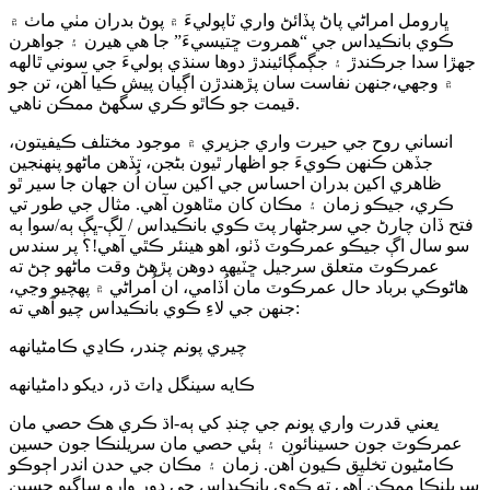
ڀارومل امراڻي پاڻ پڏائڻ واري ٽاپوليءَ ۾ پوڻ بدران مٺي ماٺ ۾
ڪوي بانڪيداس جي “همروت ڇتيسيءَ” جا هي هيرن ۽ جواهرن
جهڙا سدا جرڪندڙ ۽ جڳمڳائيندڙ دوها سنڌي ٻوليءَ جي سوني ٿالهه
۾ وجھي،جنهن نفاست سان پڙهندڙن اڳيان پيش ڪيا آهن، تن جو
قيمت جو ڪاٿو ڪري سگھڻ ممڪن ناهي.
انساني روح جي حيرت واري جزيري ۾ موجود مختلف ڪيفيتون،
جڏهن ڪنهن ڪويءَ جو اظهار ٿيون بڻجن، تڏهن ماڻهو پنهنجين
ظاهري اکين بدران احساس جي اکين سان اُن جهان جا سير ٿو
ڪري، جيڪو زمان ۽ مڪان کان مٿاهون آهي. مثال جي طور تي
فتح ڏان چارڻ جي سرجڻهار پٽ ڪوي بانڪيداس / لڳ-ڀڳ ٻه/سوا ٻه
سو سال اڳ جيڪو عمرڪوٽ ڏٺو، اهو هينئر ڪٿي آهي!؟ پر سندس
عمرڪوٽ متعلق سرجيل ڇٽيهه دوهن پڙهڻ وقت ماڻهو ڄڻ ته
هاڻوڪي برباد حال عمرڪوٽ مان اُڏامي، ان اُمراڻي ۾ پهچيو وڃي،
جنهن جي لاءِ ڪوي بانڪيداس چيو آهي ته:
چيري پونم چندر، ڪاڍي ڪامڻيانهه
ڪايه سينگل ڍاٽ ڌر، ديکو دامڻيانهه
يعني قدرت واري پونم جي چنڊ کي ٻه-اڌ ڪري هڪ حصي مان
عمرڪوٽ جون حسينائون ۽ ٻئي حصي مان سريلنڪا جون حسين
ڪامڻيون تخليق ڪيون آهن. زمان ۽ مڪان جي حدن اندر اڄوڪو
سريلنڪا ممڪن آهي ته ڪوي بانڪيداس جي دور وارو ساڳيو حسين