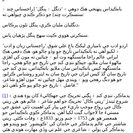
بانڪيداس پنهنجي هڪ دوهي ۾ ‘ڊنگل ۽ پنگل’ [راجستاني ڇند ۽
سنسڪرت ڇند] جو ذڪر ڪندي چيوآهي ته:
ڊنگليان مليان ڪري، پنگل تڻون پرڪاس،
سنڪرتي هووي ڪپٽ سهج پنگل پڙهيان پاس.
اردو ادب جي نامياري ليکڪ باغ علي شوق ‘راجستاني زبان و ادب’
۾ لکيو آهي ته بانڪيداس تاريخ جو وڏو ڄاڻو هو، هڪ دفعي هڪ
ايراني عالم راجا مانسنگهه وٽ آيو ۽ چيائين ته مون کي اهڙي
ماڻهوءَ سان ملايو، جيڪو ننڍي کنڊ جي تاريخ جو ڄاڻو هجي، راجا
مانسنگهه کيس بانڪيداس سان ملايو. بانڪيداس، ننڍي کنڊ جي
تاريخ سان گڏ کيس ايران جي تاريخ سان به ايترو روشناس ڪرايو،
جو هو دنگ رهجي ويو ۽ ويندي مهل چيائين ته “مون اهڙو شاعر،
فاضل ۽ تاريخ جو ڄاڻو ٻيو ڪو ناهي ڏٺو.”
پدماڪر، ننڍي کنڊ ۾ ڀڳتي تحريڪ جي جهڪائيءَ کان پوءِ هندي ۾
[1]
شروع ٿيندڙ ‘ريتي ڪال’ تحريڪ جو اهم شاعر ۽ عالم هو، هن ريتي
ڪال جي رواج موجب ناريءَ جي پيار کي اهميت ڏئي عشق جي
مستيءَ جا لاجواب گيت لکيا آهن. پدماڪر ڪوي بانڪيداس جو
همعصر هو. هن 1753 ۾ جنم ورتو. 1833ع ۾ وفات ڪئي. ريتي
شاشتر جي عالم پدماڪر جي خاندان کي ‘ڪويشور’ چيو ويندو هو.
پدماڪر کي ٻولي ۽ شاعري جي علم تي وڏي مهارت هوندي هئي.