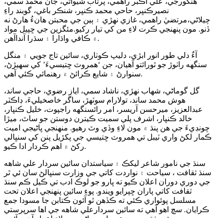
هنڱورجي، علي اڪبر راهمي، پرتاب شيواڻي، جان محمد سمي،
نصيرڪنڀر، حاحي محمد ڪنڀر، شنڪر باغي، گوبند راءِ
چيلاڻي،مرتضيٰ راهمي، غازي نهڙي ۽ ٻين جي محبتن هانءُ هارڻ نه
ڏنو. مون پنهنجي ڪرت لاءِ من کي تيار رکيو.مئگزين جي ڇپيل مواد
۾ ڪافي واڌارا ۽ سڌرا آنداآهن.
آءٌ دلي طور انور ابڙي، دليپ ڪوٺاري، سائين تاج جويي ۽ منگل
سنگهه راٺوڙ جو ٿورائتو آهيان، جن ‘همروٽ ڇتيسيءَ’ کي سهيڙڻ،
سنوارڻ ۽ شايع ڪرائڻ ۾ رهنمائي ڪئي آهي.
گل گوماڻي، شهاب نهڙي، ناشاد سمي، اياز رضوي، حاجي ساند،
هوش محمد ساند، تولارام سوٽهڙ، ساگر خاصخيليءَ، ڊاڪٽر
عبدالعزيز، ميرحسن آريسر، امر رائسنگهه راجپوت، خليل ڪنڀار،
خالد ڪنڀار، اشرف پلي سميت ڪيترن دوستن جو ساٿ، ميڙا
چونڊيءَ جي هن پنڌ ۾ مون لاءِ وڏي وٿ رهيو. منهنجي ڀاڻيجي اميت
ڪمار لکڻ واري ٽيبل تي همروٽ ڇتيسي جي پکڙيل پنن کي سنڀالي
رکڻ ۾ اهم ڪردار ادا ڪيو.
سنڌ جي نامور شاعر ليکڪ ۽ سياستدان سائين سردار علي شاهه
سنڌ ثقافت ، سياحت ۽ نواردت کاتي جي وزارت سنڀالڻ سان ئي ٿر
جي دوري دوران اعلان ڪيو ته ڀارو جو لوڪ ادب تي ڪيل ڪم سنڌ
ثقافت کاتي پاران ڇپرايو ويندو. پوءِ سائين پنهنجي اعلان تحت
مسلسل پوئواري ڪئي ته ڪڏهن ٿو آئون ڪتابن جا مسودا جمع
ڪرايان. سچ اهو آهي ته سائين سردارعلي شاهه جي اها سرپرستي