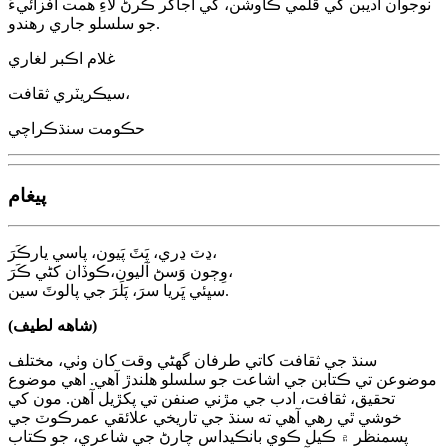
نوجوان اديبن کي قلمي ڪاوشن، کي اجاگر ڪرڻ لاءِ همت افزائيءَ
جو سلسلو جاري رهندو.
غلام اڪبر لغاري
سيڪريٽري ثقافت،
حڪومت سنڌڪراچي
پيغام
ڍٽ ڍري، پَٽَ پَيون، پاسي يارڪَرَ،
وِڄون وَسڻ آليون،ڪوڏان کڻي ڪَرَ،
سڀئي ڀَريا سرَ، پَلَرَ جي پالوٽَ سين.
(شاهه لطيف)
سنڌ جي ثقافت کاتي طرفان گھڻي وقت کان وٺي، مختلف
موضوعن تي ڪتابن جي اشاعت جو سلسلو هلندڙ آهي. اهي موضوع
تحقيق، ثقافت، ادب جي مڙني صنفن تي پکڙيل آهن. مون کي
خوشي ٿي رهي آهي ته سنڌ جي تاريخي علائقي عمرڪوٽ جي
پسمنظر ۾ ڪيل ڪوي بانڪيداس چارڻ جي شاعري، جو ڪتاب