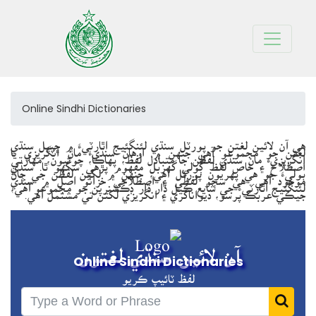
Online Sindhi Dictionaries
ھي آن لائين لغتن جو پورٽل سنڌي لئنگئيج اٿارٽيءَ ۾ ڇپيل سنڌي
لغتن جو مجموعو آھي جنھن ۾ اوهان سنڌيءَ مان انگريزي يا
انگريزيءَ مان سنڌي لفظن جا متبادل لفظ، پهاڪا، چوڻيون، مهارتي
اصطلاح ۽ خاص لفظ ڳولي گھربل مفهوم پڙهي سگھو ٿا. سنڌي
ٻوليءَ جو هي پهريون پورٽل آهي، جنهن ۾ لکين لفظن جي ڄاڻ
موجود آهي. هي سڄو لفظي ۽ اصطلاحي خزانو اصل ۾ سنڌي
لئنگئيج اٿارٽيءَ جي شايع ڪيل ڌار ڌار ڊڪشنرين جو مجموعو آهي،
جيڪي عربڪ پرسو، ديواناگري ۽ انگريزي لکتن تي مشتمل آھي.
آن لائين سنڌي لغتون
Online Sindhi Dictionaries
لفظ ٽائيپ ڪريو