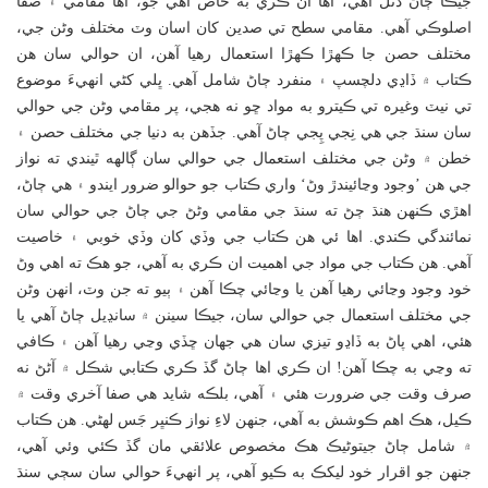
جيڪا ڄاڻ ڏنل آھي، اها ان ڪري به خاص آھي جو، اها مقامي ۽ صفا
اصلوڪي آھي. مقامي سطح تي صدين کان اسان وٽ مختلف وڻن جي،
مختلف حصن جا ڪھڙا ڪھڙا استعمال رھيا آھن، ان حوالي سان ھن
ڪتاب ۾ ڏاڍي دلچسپ ۽ منفرد ڄاڻ شامل آھي. ڀلي کڻي انھيءَ موضوع
تي نيٽ وغيره تي ڪيترو به مواد ڇو نه ھجي، پر مقامي وڻن جي حوالي
سان سنڌ جي ھي نِجي پِجي ڄاڻ آھي. جڏھن به دنيا جي مختلف حصن ۽
خطن ۾ وڻن جي مختلف استعمال جي حوالي سان ڳالھه ٿيندي ته نواز
جي ھن ’وجود وڃائيندڙ وڻ‘ واري ڪتاب جو حوالو ضرور ايندو ۽ هي ڄاڻ،
اھڙي ڪنھن ھنڌ ڄڻ ته سنڌ جي مقامي وڻڻ جي ڄاڻ جي حوالي سان
نمائندگي ڪندي. اھا ئي ھن ڪتاب جي وڏي کان وڏي خوبي ۽ خاصيت
آھي. ھن ڪتاب جي مواد جي اھميت ان ڪري به آھي، جو ھڪ ته اھي وڻ
خود وجود وڃائي رھيا آھن يا وڃائي چڪا آھن ۽ ٻيو ته جن وٽ، انھن وڻن
جي مختلف استعمال جي حوالي سان، جيڪا سينن ۾ سانڍيل ڄاڻ آھي يا
ھئي، اهي پاڻ به ڏاڍو تيزي سان ھي جھان ڇڏي وڃي رهيا آھن ۽ ڪافي
ته وڃي به چڪا آھن! ان ڪري اها ڄاڻ گڏ ڪري ڪتابي شڪل ۾ آڻڻ نه
صرف وقت جي ضرورت ھئي ۽ آھي، بلڪه شايد ھي صفا آخري وقت ۾
ڪيل، ھڪ اھم ڪوشش به آھي، جنھن لاءِ نواز ڪنڀر جَس لھڻي. ھن ڪتاب
۾ شامل ڄاڻ جيتوڻيڪ ھڪ مخصوص علائقي مان گڏ ڪئي وئي آھي،
جنھن جو اقرار خود ليکڪ به ڪيو آھي، پر انهيءَ حوالي سان سڄي سنڌ