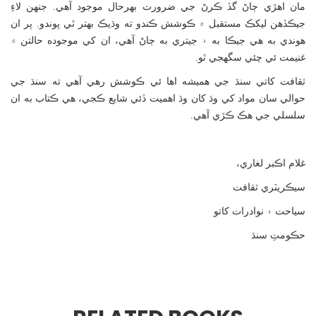
مان اھڙي ڄاڻ گڏ ڪرڻ جي ضرورت بھرحال موجود آھي. جنھن لاءِ
جيڪڏھن ليکڪ مستقبل ۾ ڪوشش ڪندو ته وڌيڪ بھتر ٿي پوندو. پر ان
ھوندي به ھي جيڪا به ۽ جيتري به ڄاڻ آھي، ان کي موجوده حالتن ۾
غنيمت ئي چئي سگھجي ٿو.
ثقافت کاتي سنڌ جي ھميشه اھا ئي ڪوشش رھي آھي ته سنڌ جي
حوالي سان مواد کي وڌ کان وڌ اھميت ڏئي شايع ڪجي، هي ڪتاب به ان
سلسلي جي هڪ ڪڙي آهي.
غلام اڪبر لغاري،
سيڪريٽري ثقافت
سياحت ۽ نوادرات کاتو
حڪومتِ سنڌ