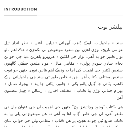
INTRODUCTION
پبلشر نوٽ
سنڌ ۾ ماحوليات، لوڪ ڏاھپ آبھوائي تبديلين، آفتن ۽ نظر انداز ٿيل
عوامي تاريخ، توڙي اھڙن ٻين منفرد موضوعن تي لکندڙن ۾ ھڪ اھم نالو
نواز ڪنڀر جو به آھي. نواز جي لکڻين ۾ ھروڀرو ٻاھرين دنيا جي حوالن
بجاءِ، سادي سودي ٻوليءَ ۾ مقامي مثال ۽ مواد ملندو. جيڪي ڳالھيون
سندس لکڻين جي اھميت کي اڃا به وڌيڪ اھم بڻائين ٿيون. جنھن جو ثبوت
سندس مختلف ڪتاب آھن. جن ۾ خاص طور تي سنڌ جي ماحولياتي لوڪ
ڏاھپ، ڀٽائي جا ڳايل پالتو پکي ۽ جانور، ڀٽائي جا پنڌ ۽ پيچرا، صابل ۽
بھرام جمالي توڙي ٻيا ڪتاب ۽ مختلف اخبارن ۽ رسالن ۾ ڇپيل مضمون
آھن.
ھي ڪتاب “وجود وڃائيندڙ وڻ” جنھن جي اھميت ان جي عنوان مان ئي
ظاھر آھي، ان جي خاص ڳالھ اها به آھي ته ھن موضوع تي ڀلي ٻيا به
ڪتاب شايع ٿيل ڇو نه ھجن، پر ھن ڪتاب ۾ مقامي وڻن جي حوالي سان