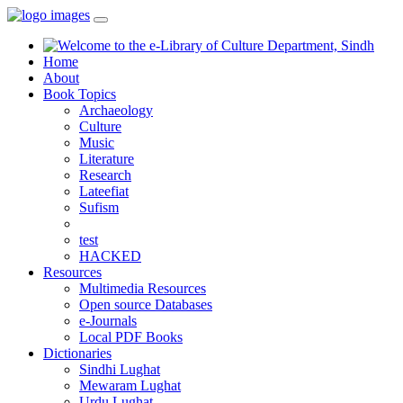
Home
About
Book Topics
Archaeology
Culture
Music
Literature
Research
Lateefiat
Sufism
test
HACKED
Resources
Multimedia Resources
Open source Databases
e-Journals
Local PDF Books
Dictionaries
Sindhi Lughat
Mewaram Lughat
Urdu Lughat