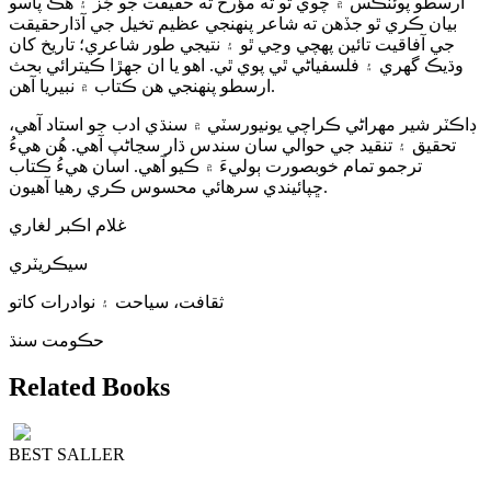
ارسطو پوئٽڪس ۾ چوي ٿو ته مؤرخ ته حقيقت جو جُز ۽ هڪ پاسو
بيان ڪري ٿو جڏهن ته شاعر پنهنجي عظيم تخيل جي آڌارحقيقت
جي آفاقيت تائين پهچي وڃي ٿو ۽ نتيجي طور شاعري؛ تاريخ کان
وڌيڪ گهري ۽ فلسفياڻي ٿي پوي ٿي. اهو يا ان جهڙا ڪيترائي بحث
ارسطو پنهنجي هن ڪتاب ۾ نبيريا آهن.
ڊاڪٽر شير مهراڻي ڪراچي يونيورسٽي ۾ سنڌي ادب جو استاد آهي،
تحقيق ۽ تنقيد جي حوالي سان سندس ڌار سڃاڻپ آهي. هُن هيءُ
ترجمو تمام خوبصورت ٻوليءَ ۾ ڪيو آهي. اسان هيءُ ڪتاب
ڇپائيندي سرهائي محسوس ڪري رهيا آهيون.
غلام اڪبر لغاري
سيڪريٽري
ثقافت، سياحت ۽ نوادرات کاتو
حڪومت سنڌ
Related Books
BEST SALLER