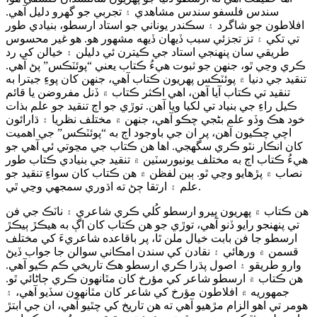
سندس فلسفو سندس مشاهدي ۽ تجربي جو گهرو دليل آهي.
افلاطون جو شاگرد ۽ سڪندر يوناني جو استاد ارسطو، بنيادي طور
تي تکي ۽ تز تجزئي سبب ڏيهان ڏيهه مشهور هو. هو غير محسوس
طريقي سان پنهنجي استاد جي ڪيترن ئي دليلن ۽ خيالن کي رد
ڪري وڃي ٿو، جنهن جو ثبوت هيءُ ڪتاب يعني “پوئٽڪس” پڻ آهي.
تنقيد جي دنيا ۾ پوئٽڪس پهريون ڪتاب آهي، جنهن کان پوءِ جيترا به
تنقيد تي ڪتاب آيا آهن، اهي اڪثر ڪتاب ۾ ڏنل مفروضن يا قائم
ڪيل راءِ جي بنياد تي لکيا ويا آهن. توڙي جو اڄ تنقيد جو علم بذات
خود هڪ وڏو علم بڻجي چڪو آهي، جنهن ۾ مختلف نظريا ۽ ڌارائون
اچي چڪيون آهن، پر ان جي باوجود اڄ به “پوئٽڪس” جي اهميت
کان انڪار نٿو ڪري سگهجي. اها هن ڪتاب جي مڃوتي ئي آهي جو
هيءُ ڪتاب اڄ به مختلف يونيورسٽين ۾ تنقيد جي بنيادي ڪتاب طور
نصاب ۾ پڙهايو وڃي ٿو. ٻين لفظن ۾ هن ڪتاب کان سواءِ تنقيد جو
علم ۽ ارتقا ڄڻ ته اڌوري سمجهي وڃي ٿي.
هن ڪتاب ۾ پهريون ڀيرو ارسطو کُلي ڪري شاعري ۽ ناٽڪ جي فن
تي پنهنجو رايو ڏنو آهي، توڙي جو هن ڪتاب کان اڳ به هيڪڙ ٻيڪڙ
ارسطو جا فن بابت خيال ملن ٿا، پر باقاعده شاعريءَ کي مختلف
قسمن ۾ ورهائي ۽ نقادن کي سندن امڪاني سوالن جا جواب ڏيڻ
وارو طريقو ۽ اصول پڌرا ڪري ارسطو هڪ تاريخي ڪم ڪيو آهي.
هن ڪتاب ۾ ارسطو شاعر کي مؤرخ کان مٿانهون ڪري ڄاڻائي ٿو.
جمهوريه ۾ افلاطون مؤرخ کي شاعر کان مٿانهون سڏيو آهي، ۽
هومر تي اهو الزام مڙهيو آهي ته هن تاريخ کي چٿيو آهي، ان جي ابتڙ